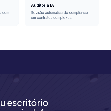
Auditoria IA
os com
Revisão automática de compliance
em contratos complexos.
u escritório