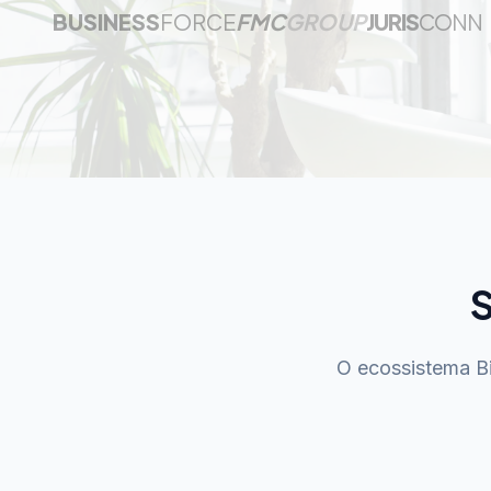
BUSINESS
FORCE
FMC
GROUP
JURIS
CONN
S
O ecossistema Bi