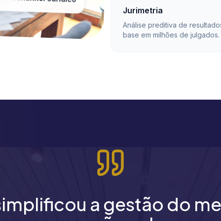
Omnichannel Jurídico
Jurimetria
Análise preditiva de resultad
base em milhões de julgados.
 simplificou a gestão do me