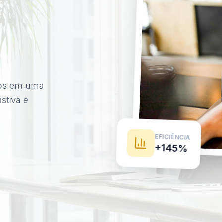
ãos em uma
stiva e
EFICIÊNCIA
+145%